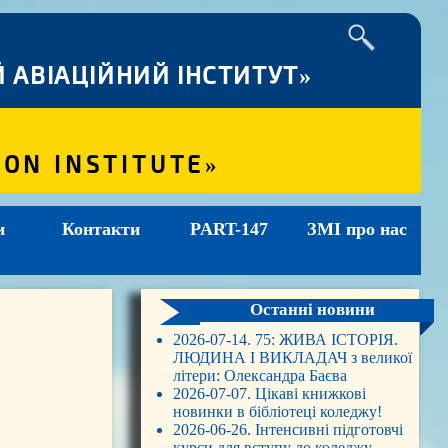
 АВІАЦІЙНИЙ ІНСТИТУТ»
ION INSTITUTE»
и
Контакти
PART-147
ЗМІ про нас
Останні новини
2026-07-14. 75: ЖИВА ІСТОРІЯ.
ЛЮДИНА І ВИКЛАДАЧ з великої
літери: Олександра Баєва
2026-07-07. Цікаві книжкові
новинки в бібліотеці коледжу!
2026-06-26. Інтенсивні підготовчі
курси для вступу до коледжу