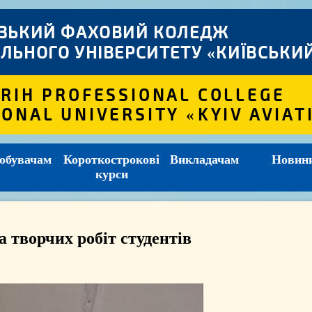
ІЗЬКИЙ ФАХОВИЙ КОЛЕДЖ
ЛЬНОГО УНІВЕРСИТЕТУ «КИЇВСЬКИЙ
 RIH PROFESSIONAL COLLEGE
IONAL UNIVERSITY «KYIV AVIAT
обувачам
Короткострокові
Викладачам
Новин
курси
 творчих робіт студентів