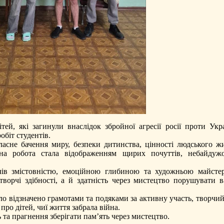
ей, які загинули внаслідок збройної агресії росії проти Укр
обіт студентів.
асне бачення миру, безпеки дитинства, цінності людського жи
а робота стала відображенням щирих почуттів, небайдужо
ачів змістовністю, емоційною глибиною та художньою майстер
ворчі здібності, а й здатність через мистецтво порушувати в
о відзначено грамотами та подяками за активну участь, творчий
про дітей, чиї життя забрала війна.
 та прагнення зберігати пам’ять через мистецтво.