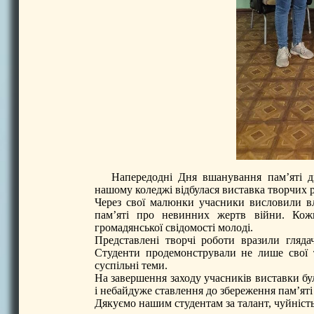
Напередодні Дня вшанування пам’яті діт
нашому коледжі відбулася виставка творчих р
Через свої малюнки учасники висловили вл
пам’яті про невинних жертв війни. Кожн
громадянської свідомості молоді.
Представлені творчі роботи вразили гляд
Студенти продемонстрували не лише свої т
суспільні теми.
На завершення заходу учасників виставки бул
і небайдуже ставлення до збереження пам’яті 
Дякуємо нашим студентам за талант, чуйність