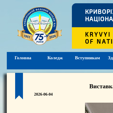
КРИВОР
НАЦІОНА
KRYVYI
OF NAT
Головна
Коледж
Вступникам
Зд
Виставка
2026-06-04