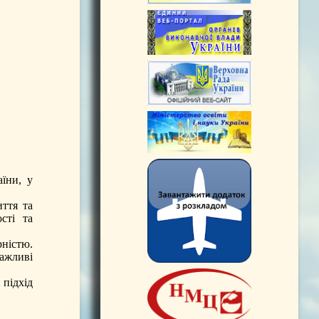
аїни, у
ття та
сті та
ністю.
ажливі
 підхід