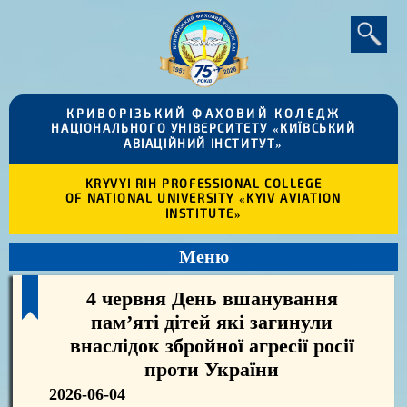
КРИВОРІЗЬКИЙ ФАХОВИЙ КОЛЕДЖ
НАЦІОНАЛЬНОГО УНІВЕРСИТЕТУ «КИЇВСЬКИЙ
АВІАЦІЙНИЙ ІНСТИТУТ»
KRYVYI RIH PROFESSIONAL COLLEGE
OF NATIONAL UNIVERSITY «KYIV AVIATION
INSTITUTE»
Меню
4 червня День вшанування
пам’яті дітей які загинули
внаслідок збройної агресії росії
проти України
2026-06-04