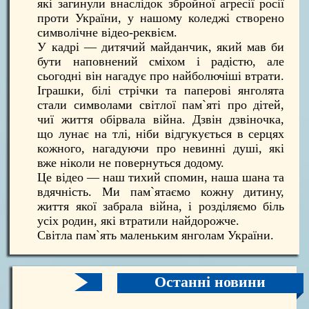
які загинули внаслідок збройної агресії росії
проти України, у нашому коледжі створено
символічне відео-реквієм.
У кадрі — дитячий майданчик, який мав би
бути наповнений сміхом і радістю, але
сьогодні він нагадує про найболючіші втрати.
Іграшки, білі стрічки та паперові янголята
стали символами світлої пам`яті про дітей,
чиї життя обірвала війна. Дзвін дзвіночка,
що лунає на тлі, ніби відгукується в серцях
кожного, нагадуючи про невинні душі, які
вже ніколи не повернуться додому.
Це відео — наш тихий спомин, наша шана та
вдячність. Ми пам`ятаємо кожну дитину,
життя якої забрала війна, і розділяємо біль
усіх родин, які втратили найдорожче.
Світла пам`ять маленьким янголам України.
Останні новини