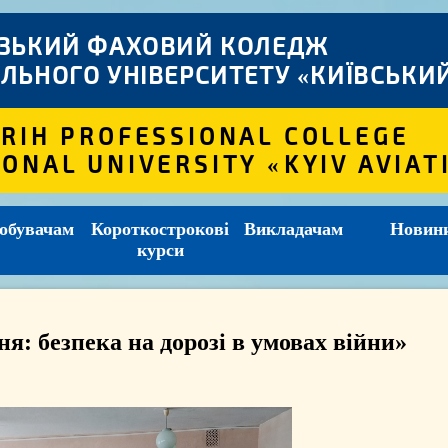
ІЗЬКИЙ ФАХОВИЙ КОЛЕДЖ
ЛЬНОГО УНІВЕРСИТЕТУ «КИЇВСЬКИЙ
 RIH PROFESSIONAL COLLEGE
IONAL UNIVERSITY «KYIV AVIAT
обувачам
Короткострокові
Викладачам
Новин
курси
: безпека на дорозі в умовах війни»