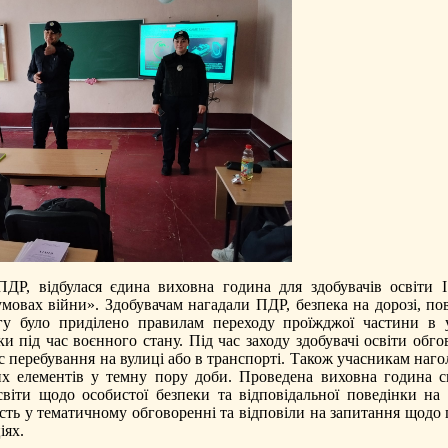
ПДР, відбулася єдина виховна година для здобувачів освіти І
мовах війни». Здобувачам нагадали ПДР, безпека на дорозі, по
агу було приділено правилам переходу проїжджої частини в 
и під час воєнного стану. Під час заходу здобувачі освіти обг
час перебування на вулиці або в транспорті. Також учасникам наг
их елементів у темну пору доби. Проведена виховна година с
світи щодо особистої безпеки та відповідальної поведінки на 
асть у тематичному обговоренні та відповіли на запитання щодо
іях.