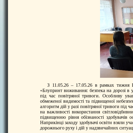
З 11.05.26 – 17.05.26 в рамках тижня 
«Блупринт виживання: безпека на дорозі в у
під час повітряної тривоги. Особливу ув
обмеженої видимості та підвищеної небезпек
алгоритм дій у разі повітряної тривоги під 
на важливості використання світловідбивн
підвищенню рівня обізнаності здобувачів о
Наприкінці заходу здобувачі освіти взяли уч
дорожнього руху і дій у надзвичайних ситуац