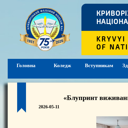
КРИВОР
НАЦІОНА
KRYVYI
OF NAT
Головна
Коледж
Вступникам
Зд
«Блупринт виживання
2026-05-11