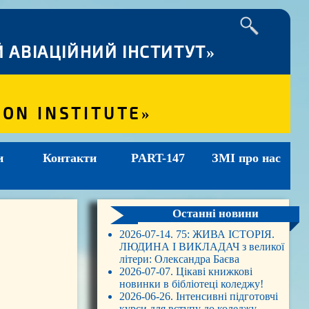
 АВІАЦІЙНИЙ ІНСТИТУТ»
ION INSTITUTE»
и
Контакти
PART-147
ЗМІ про нас
Останні новини
2026-07-14. 75: ЖИВА ІСТОРІЯ.
ЛЮДИНА І ВИКЛАДАЧ з великої
літери: Олександра Баєва
2026-07-07. Цікаві книжкові
новинки в бібліотеці коледжу!
2026-06-26. Інтенсивні підготовчі
курси для вступу до коледжу