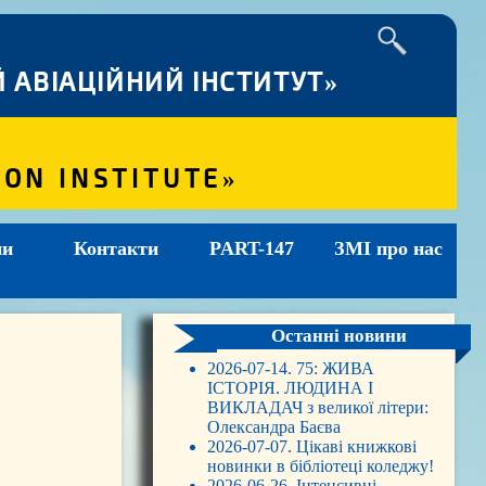
 АВІАЦІЙНИЙ ІНСТИТУТ»
ION INSTITUTE»
ни
Контакти
PART-147
ЗМІ про нас
Останні новини
2026-07-14. 75: ЖИВА
ІСТОРІЯ. ЛЮДИНА І
ВИКЛАДАЧ з великої літери:
Олександра Баєва
2026-07-07. Цікаві книжкові
новинки в бібліотеці коледжу!
2026-06-26. Інтенсивні