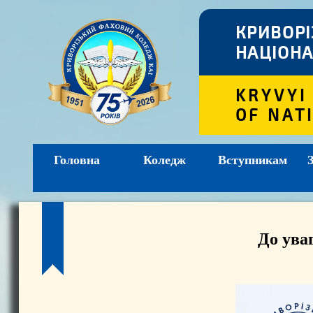
КРИВОР
НАЦІОНА
KRYVYI
OF NAT
Головна
Коледж
Вступникам
До ува