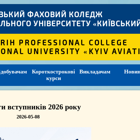
ІЗЬКИЙ ФАХОВИЙ КОЛЕДЖ
ЛЬНОГО УНІВЕРСИТЕТУ «КИЇВСЬКИЙ
 RIH PROFESSIONAL COLLEGE
IONAL UNIVERSITY «KYIV AVIAT
Здобувачам
Короткострокові
Викладачам
Нови
курси
ги вступників 2026 року
2026-05-08