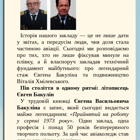
Історія нашого закладу — це не лише дати
у звітах, а передусім люди, чия доля стала
частиною авіації. Сьогодні ми розповідаємо
про тих, хто не лише фіксував минуле на
плівку, а й власноруч закладав технічний
фундамент майбутнього: про легендарний
стаж Євгена Бакуліна та подвижництво
Віталія Хмілевського.
Пів століття в одному ритмі: літописець
Євген Бакулін
У трудовій книжці
Євгена Васильовича
Бакуліна
є запис, який сьогодні видається
майже легендарним:
«Прийнятий на роботу
у серпні 1973 року»
. Один заклад, одна
професія і понад 50 років безперервного
творчого польоту. За цей час авіаколедж став