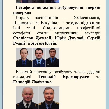
Естафета поколінь: добудовуючи «верхні
поверхи»
Справу засновників — Хмілевського,
Шаповала та Бакуліна — згодом підхопили
їхні учні. Спадкоємцями професійної
естафети стали випускники закладу:
Станіслав Джулай, Юрій Джулай, Сергій
Рудий
та
Артем Кутін
.
Вагомий внесок у розбудову також додали
викладачі
Геннадій Красноружев
та
Геннадій Любченко
.