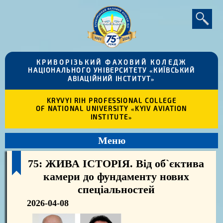
КРИВОРІЗЬКИЙ ФАХОВИЙ КОЛЕДЖ
НАЦІОНАЛЬНОГО УНІВЕРСИТЕТУ «КИЇВСЬКИЙ
АВІАЦІЙНИЙ ІНСТИТУТ»
KRYVYI RIH PROFESSIONAL COLLEGE
OF NATIONAL UNIVERSITY «KYIV AVIATION
INSTITUTE»
Меню
75: ЖИВА ІСТОРІЯ. Від об`єктива
камери до фундаменту нових
спеціальностей
2026-04-08