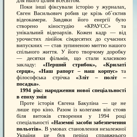
для нього цілим всесвітом.
Поки інші фіксували історію у журналах,
Євген Васильович робив це крізь об`єктив
відеокамери. Завдяки його енергії було
створено кіностудію «КРАУСС» та
унікальний відеоархів. Кожен кадр — від
урочистих лінійок сімдесятих до сучасних
випускних — став зупиненою миттю нашого
спільного життя. У його творчому доробку
— десятки фільмів, що стали класикою
закладу:
«Перший стрибок», «Крилаті
серця», «Наш рапорт – наш корпус»
та
філософська стрічка
«Зліт – політ –
посадка»
.
1994 рік: народження нової спеціальності
в епоху змін
Проте історія Євгена Бакуліна — це не
лише про кіно. Разом із колегами він стояв
біля витоків створення у 1994 році
спеціальності
«Наземні засоби забезпечення
польотів»
. В умовах становлення незалежної
України це був період справжнього