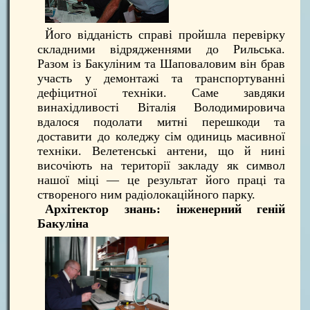
Його відданість справі пройшла перевірку
складними відрядженнями до Рильська.
Разом із Бакуліним та Шаповаловим він брав
участь у демонтажі та транспортуванні
дефіцитної техніки. Саме завдяки
винахідливості Віталія Володимировича
вдалося подолати митні перешкоди та
доставити до коледжу сім одиниць масивної
техніки. Велетенські антени, що й нині
височіють на території закладу як символ
нашої міці — це результат його праці та
створеного ним радіолокаційного парку.
Архітектор знань: інженерний геній
Бакуліна