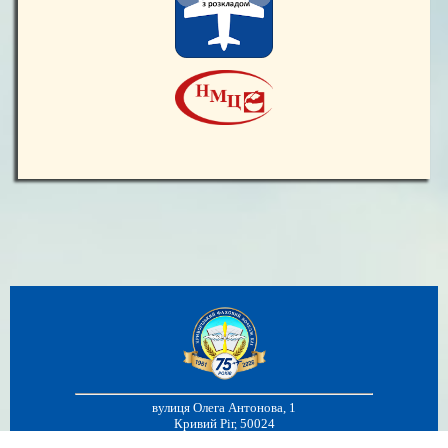
вулиця Олега Антонова, 1
Кривий Ріг, 50024
067-824-14-14