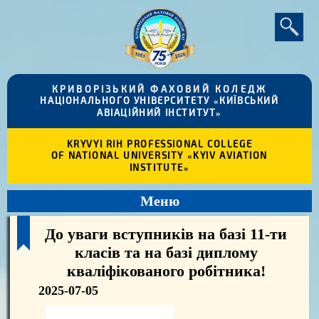
КРИВОРІЗЬКИЙ ФАХОВИЙ КОЛЕДЖ
НАЦІОНАЛЬНОГО УНІВЕРСИТЕТУ «КИЇВСЬКИЙ
АВІАЦІЙНИЙ ІНСТИТУТ»
KRYVYI RIH PROFESSIONAL COLLEGE
OF NATIONAL UNIVERSITY «KYIV AVIATION
INSTITUTE»
Меню
До уваги вступників на базі 11-ти
класів та на базі диплому
кваліфікованого робітника!
2025-07-05