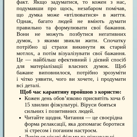
факт. Якщо задуматися, то кожен з нас,
подумавши про щось, незабаром помічав,
що думка може «втілюватися» в життя.
Однак, багато людей не вміють думати
правильно та формулювати свої бажання.
Вони не можуть позбутися негативних
думок, з якими звикли жити. Спочатку
потрібно ці страхи викинути як старий
мотлох, а потім візуалізувати свої бажання.
Це — найбільш ефективний і дієвий спосіб
для матеріалізації власних думок. Щоб
бажане виповнилося, потрібно зрозуміти
і чітко уявити, чого ви хочете, і продумати
всі деталі.
Щоб час карантину пройшов з користю:
Кожен день обов’язково присвятіть хоча б
15 хвилин фізкультурі. Віруси бояться
сильних і позитивних людей.
Читайте щодня. Читання — це своєрідна
форма релаксації, яка допомагає боротися
зі стресом і поганим настроєм.
Дивіться цікаві фільми та пізнавальні