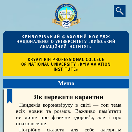
КРИВОРІЗЬКИЙ ФАХОВИЙ КОЛЕДЖ
НАЦІОНАЛЬНОГО УНІВЕРСИТЕТУ «КИЇВСЬКИЙ
АВІАЦІЙНИЙ ІНСТИТУТ»
KRYVYI RIH PROFESSIONAL COLLEGE
OF NATIONAL UNIVERSITY «KYIV AVIATION
INSTITUTE»
Меню
Як пережити карантин
Пандемія коронавірусу в світі — топ тема
всіх новин та розмов. Важливо пам’ятати
не лише про фізичне здоров’я, але і про
психологічне.
Потрібно скласти для себе алгоритм