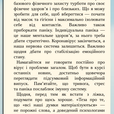
базового фізичного захисту турботи про своє
фізичне здоров’я і про близьких. Що я можу
зробити для себе, щоб вберегтися — почати
від масок та гігієни і максимально ізолювати
себе від контактів. Важливо також
приборкати паніку. Індивідуальна паніка —
це наше ментальне здоров’я, за нього треба
дбати стратегічно. Коронавірус закінчиться, а
наша нервова система залишиться. Важливо
щодня дбати про стабілізацію емоційного
стану.
Намагайтеся не говорити постійно про
вірус і проблеми загалом. Щоб бути в курсі
останніх новин, достатньо щовечора
переглядати підсумковий інформаційний
випуск. Пам’ятайте, що тривога, стрес
та паніка послаблює імунну систему.
Щодня, перед тим як встати з ліжка,
подумати про щось хороше. «Теза про те,
що «всі наші думки матеріалізуються» —
не порожні слова, а доведений психологами