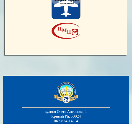
вулиця Олега Антонова, 1
Кривий Ріг, 50024
067-824-14-14
pochta@krfk.kai.edu.ua