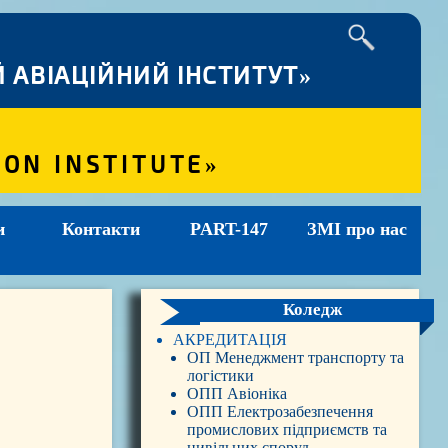
 АВІАЦІЙНИЙ ІНСТИТУТ»
ION INSTITUTE»
и
Контакти
PART-147
ЗМІ про нас
Коледж
АКРЕДИТАЦІЯ
ОП Менеджмент транспорту та
логістики
ОПП Авіоніка
ОПП Електрозабезпечення
промислових підприємств та
цивільних споруд