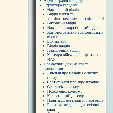
Адміністрація коледжу
Структура коледжу
Навчальний відділ
Відділ науки та
зовнішньоекономічної діяльності
Виховний відділ
Навчально-виробничий відділ
Адміністративно-господарський
відділ
Бухгалтерія
Відділ кадрів
Юридичний відділ
Кафедра військової підготовки
НАУ
Нормативні документи та
положення
Ліцензії про надання освітніх
послуг
Сертифікати про акредитацію
Стратегія коледжу
Положення коледжу
Колективний договір
План засідань педагогічної ради
Рішення засідань педагогічної
ради