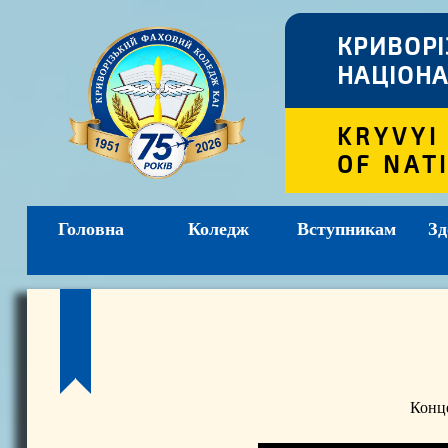
КРИВОР
НАЦІОНА
KRYVYI
OF NAT
Головна
Коледж
Вступникам
Зд
Конце