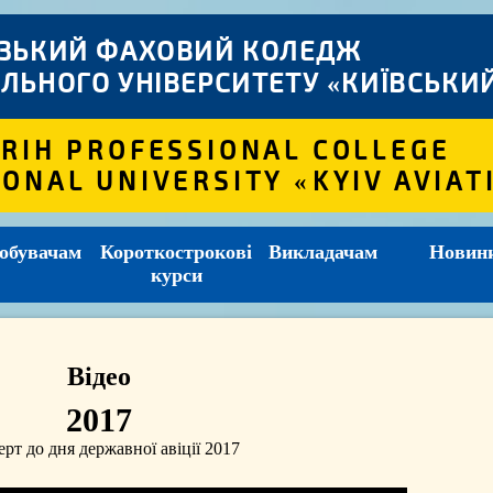
ІЗЬКИЙ ФАХОВИЙ КОЛЕДЖ
ЛЬНОГО УНІВЕРСИТЕТУ «КИЇВСЬКИЙ
 RIH PROFESSIONAL COLLEGE
IONAL UNIVERSITY «KYIV AVIAT
обувачам
Короткострокові
Викладачам
Новин
курси
Відео
2017
рт до дня державної авіції 2017