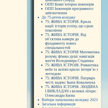
ОПП Комп`ютерна інженерія
ОПП Інженерія програмного
забезпечення
До 75-річчя коледжу
75: ЖИВА ІСТОРІЯ. Крила
нації: історія успіху, що єднає
покоління
75: ЖИВА ІСТОРІЯ. Від
об`єктива камери до
фундаменту нових
спеціальностей
75: ЖИВА ІСТОРІЯ Математика
розуму, фізика душі: навігація
життя Володимира Стадника
75: ЖИВА ІСТРОІЯ. Романтика
неба та залізні крила: інтерв`ю з
легендою
75: ЖИВА ІСТОРІЯ. Патріарх
честі: кодекс Івана Ковальчука
75: ЖИВА ІСТОРІЯ. ЛЮДИНА
І ВИКЛАДАЧ з великої літери:
Олександра Баєва
Вибори начальника коледжу 2023
Загальна інформація