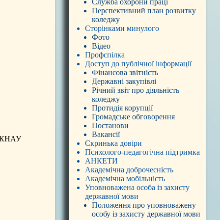
Служба охорони праці
Перспективний план розвитку
коледжу
Сторінками минулого
Фото
Відео
Профспілка
Доступ до публічної інформації
Фінансова звітність
Державні закупівлі
Річний звіт про діяльність
коледжу
Протидія корупції
Громадське обговорення
Постанови
Вакансії
"ККНАУ
Скринька довіри
Психолого-педагогічна підтримка
АНКЕТИ
Академічна доброчесність
Академічна мобільність
Уповноважена особа із захисту
державної мови
Положення про уповноважену
особу із захисту державної мови