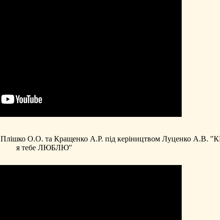
 Плішко О.О. та Кращенко А.Р. під керіництвом Луценко А.В. 
я тебе ЛЮБЛЮ"